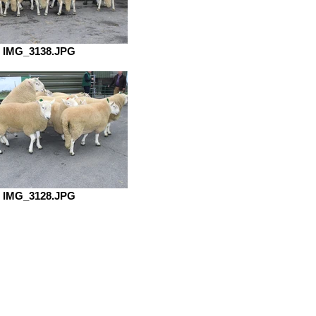
IMG_3138.JPG
IMG_3128.JPG