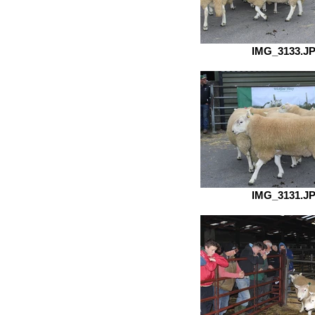
IMG_3133.J
IMG_3131.J