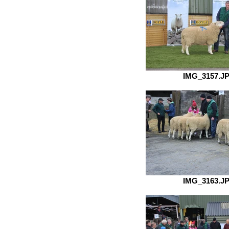
IMG_3157.J
IMG_3163.J