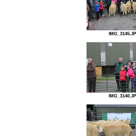
IMG_3145.J
IMG_3140.J