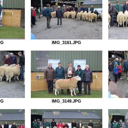
PG
IMG_3161.JPG
PG
IMG_3149.JPG