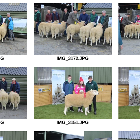
PG
IMG_3172.JPG
PG
IMG_3151.JPG